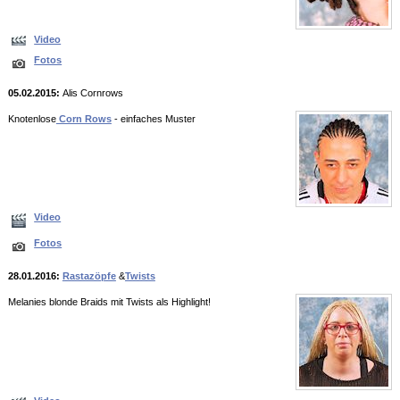
Video
Fotos
05.02.2015:
Alis Cornrows
Knotenlose
Corn Rows
- einfaches Muster
Video
Fotos
28.01.2016:
Rastazöpfe
&
Twists
Melanies blonde Braids mit Twists als Highlight!