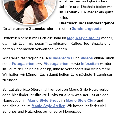
erfolgreiches und glückliches
Jahr für uns. Deshalb bieten wir
im
Januar 2016
wieder ein ganz
tolles
Überraschungssonderangebot
für alle unsere Stammkunden
an: siehe
Sonderangebote
Hoffentlich sehen wir Euch alle bald im
Magic Style Atelier
wieder,
damit wir Euch mit neuen Traumfrisuren, Kaffee, Tee, Snacks und
netten Gesprächen verwöhnen können.
Wir stellen fast täglich neue
Kundenfotos
und
Videos
online. auch
neue
Fotogalerien
bzw.
Videogalerien
, sowie
Infoseiten
werden
im Laufe der Zeit hinzugefügt, Inhalte verbessert und vieles mehr.
Wir hoffen wir können Euch damit helfen Eure nächste Traumfrisur
zu finden.
Schaut also bitte öfters mal hier bei den Magic Style News vorbei,
denn hier findet Ihr
direkte Links zu allem was neu
ist
auf der
Homepage, im
Magic Style Shop
, im
Magic Style Club
und
natürlich auch im
Magic Style Atelier
. Wir hoffen ihr findet viel
Schönes und Nützliches auf unserer Homepage!