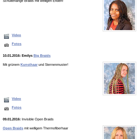
Schulterlange Braids mit welligen Enden!
Video
Fotos
10.01.2016: Emilys
Big Braids
Mit grünem
Kunsthaar
und Sternenmuster!
Video
Fotos
09.01.2016:
Invisible Open Braids
Open Braids
mit welligem Thermofiberhaar