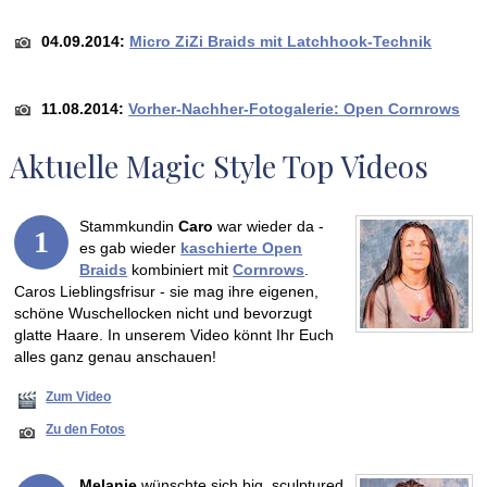
04.09.2014:
Micro ZiZi Braids mit Latchhook-Technik
11.08.2014:
Vorher-Nachher-Fotogalerie: Open Cornrows
Aktuelle Magic Style Top Videos
Stammkundin
Caro
war wieder da -
1
es gab wieder
kaschierte Open
Braids
kombiniert mit
Cornrows
.
Caros Lieblingsfrisur - sie mag ihre eigenen,
schöne Wuschellocken nicht und bevorzugt
glatte Haare. In unserem Video könnt Ihr Euch
alles ganz genau anschauen!
Zum Video
Zu den Fotos
Melanie
wünschte sich big, sculptured