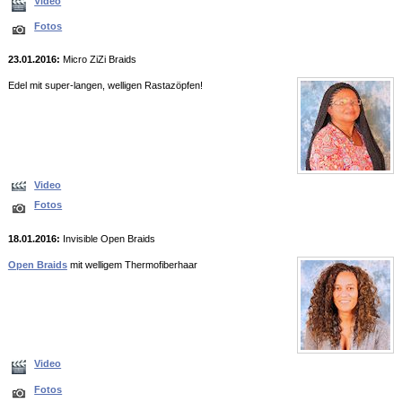
Video
Fotos
23.01.2016:
Micro ZiZi Braids
Edel mit super-langen, welligen Rastazöpfen!
Video
Fotos
18.01.2016:
Invisible Open Braids
Open Braids
mit welligem Thermofiberhaar
Video
Fotos