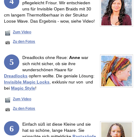
4
pflegeleicht Frisur. Wir entschieden
uns für Invisible Open Braids mit 30
cm langem Thermofiberhaar in der Struktur
Loose Wave. Das Ergebnis - wow, siehe Video!
Zum Video
Zu den Fotos
Dreadlocks ohne Reue:
Anne
war
5
sich nicht sicher, ob sie ihre
wunderschönen Haare für
Dreadlocks
opfern wollte. Die geniale Lösung:
Invisible Magic Locks
, exklusiv nur von und
bei
Magic Style
!
Zum Video
Zu den Fotos
Einfach süß ist diese Kleine und sie
6
hat so schöne, lange Haare. Sie
wünschte sich mitteldicke
Rastazöpfe