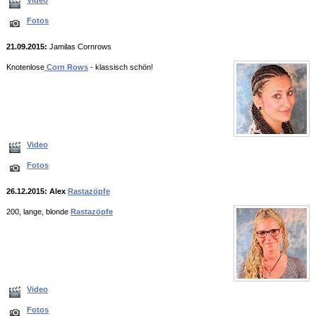
Fotos
21.09.2015:
Jamilas Cornrows
Knotenlose
Corn Rows
- klassisch schön!
Video
Fotos
26.12.2015: Alex
Rastazöpfe
200, lange, blonde
Rastazöpfe
Video
Fotos