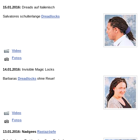
15.01.2016:
Dreads auf Italienisch
Salvatores schulterlange
Dreadlocks
Video
Fotos
14.01.2016:
Invisible Magic Locks
Barbaras
Dreadlocks
ohne Reue!
Video
Fotos
13.01.2016: Nadgees
Rastazöpfe