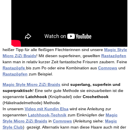
heißer Tipp für alle fleißigen Flechterinnen sind unsere
Magic Style
Micro ZiZi Braids
! Mit diesen superfeinen, gewellten
Rastazöpfen
kann man in relativ kurzer Zeit fantastische Frisuren zaubern. Feine
Rastazöpfe
bis zum Po oder eine Kombination aus
Cornrows
und
Rastazöpfen
zum Beispiel.
Magic Style Micro ZiZi Braids
sind
superlang, superfein und
superpraktisch
! Eine sehr gute Methode sie einzuarbeiten ist die
sogenannte
Latchhook
(Knüpfnadel) oder
Crochethook
(Häkelnadelmethode) Methode.
In unserem
Video mit Kundin Elsa
wird eine Anleitung zur
sogenannten
Latchhook-Technik
zum Einknüpfen der
Magic
Style Micro ZiZi Braids
in
Cornrows
(Anleitung siehe:
Magic
Style Club
) gezeigt. Alternativ kann man diese Haare auch mit der