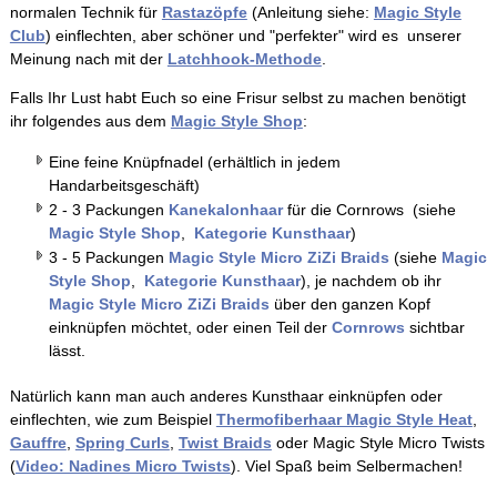
normalen Technik für
Rastazöpfe
(Anleitung siehe:
Magic Style
Club
) einflechten, aber schöner und "perfekter" wird es unserer
Meinung nach mit der
Latchhook-Methode
.
Falls Ihr Lust habt Euch so eine Frisur selbst zu machen benötigt
ihr folgendes aus dem
Magic Style Shop
:
Eine feine Knüpfnadel (erhältlich in jedem
Handarbeitsgeschäft)
2 - 3 Packungen
Kanekalonhaar
für die Cornrows (siehe
Magic Style Shop
,
Kategorie Kunsthaar
)
3 - 5 Packungen
Magic Style Micro ZiZi Braids
(siehe
Magic
Style Shop
,
Kategorie Kunsthaar
), je nachdem ob ihr
Magic Style Micro ZiZi Braids
über den ganzen Kopf
einknüpfen möchtet, oder einen Teil der
Cornrows
sichtbar
lässt.
Natürlich kann man auch anderes Kunsthaar einknüpfen oder
einflechten, wie zum Beispiel
Thermofiberhaar Magic Style Heat
,
Gauffre
,
Spring Curls
,
Twist Braids
oder Magic Style Micro Twists
(
Video: Nadines Micro Twists
). Viel Spaß beim Selbermachen!