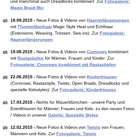
und manchmal auch Dreadlocks kombiniert. Zur
Fotogalerie:
Magic Braid Mix
18.09.2015 -
Neue Fotos & Videos von
Haarverlängerungen
mit
Thermofiberhaar
Magic Style Heat und Echthaar
(Extensions, Weaving, Tressen, Sew ins): Zur
Fotogalerie:
Haarverlängerungen
19.08.2015 -
Neue Fotos & Videos von
Cornrows
kombiniert
mit
Rastazöpfen
für Männer, Frauen und Kinder: Zur
Fotogalerie: Cornrows kombiniert mit Rastazöpfen
22.06.2015 -
Neue Fotos & Videos von
Kinderfrisuren
(Cornrows, Rastazöpfe, Twists, Open Braids, Dreadlocks und
spezielle Kidsstyles): Zur
Fotogalerie: Kinderfrisuren
17.03.2015 -
Nichts für Mauerblümchen - unsere Party und
Eventfrisuren für Männer, Frauen und Kids: zu den neuen Fotos
/ Videos in unserer
Galerie: Spezielle Styles
12.02.2015 -
Neue Fotos & Videos von
Twists
von Frauen,
Männern und Kids: Zur
Fotogalerie: Twists