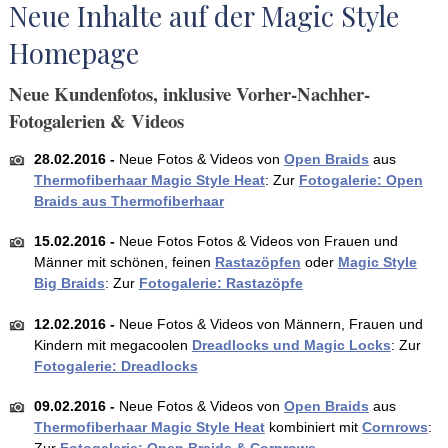
Neue Inhalte auf der Magic Style
Homepage
Neue Kundenfotos, inklusive Vorher-Nachher-
Fotogalerien & Videos
28.02.2016 -
Neue Fotos & Videos von
Open Braids
aus
Thermofiberhaar Magic Style Heat
: Zur
Fotogalerie: Open
Braids aus Thermofiberhaar
15.02.2016 -
Neue Fotos Fotos & Videos von Frauen und
Männer mit schönen, feinen
Rastazöpfen
oder
Magic Style
Big Braids
: Zur
Fotogalerie: Rastazöpfe
12.02.2016 -
Neue Fotos & Videos von Männern, Frauen und
Kindern mit megacoolen
Dreadlocks und Magic Locks
: Zur
Fotogalerie: Dreadlocks
09.02.2016 -
Neue Fotos & Videos von
Open Braids
aus
Thermofiberhaar Magic Style Heat
kombiniert mit
Cornrows
:
Zur
Fotogalerie: Open Braids &
Cornrows